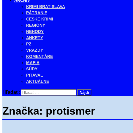
ARCHÍV
KRIMI BRATISLAVA
PÁTRANIE
ČESKÉ KRIMI
REGIÓNY
NEHODY
ANKETY
PZ
VRAŽDY
KOMENTÁRE
MAFIA
SÚDY
PITAVAL
AKTUÁLNE
Hľadať:
Značka:
protismer