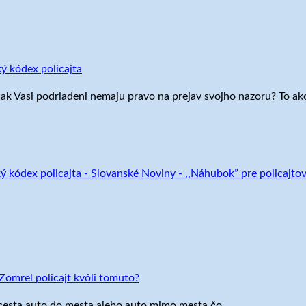
ký kódex policajta
sak Vasi podriadeni nemaju pravo na prejav svojho nazoru? To 
ký kódex policajta - Slovanské Noviny
-
,,Náhubok” pre policajtov
el policajt kvôli tomuto?
a cesta auto do mesta alebo auto mimo mesta čo…