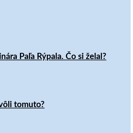
ra Paľa Rýpala. Čo si želal?
ôli tomuto?