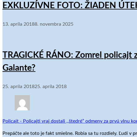
EXKLUZÍVNE FOTO: ŽIADEN ÚTEK
13. apríla 2018
8. novembra 2025
TRAGICKÉ RÁNO: Zomrel policajt zo 
Galante?
25. apríla 2018
25. apríla 2018
Policajt
-
Policajti vraj dostali ,,štedré” odmeny za prvú vlnu kor
Prepáčte ale toto je fakt smiešne. Robia sa tu rozdiely. Ľudí v pr