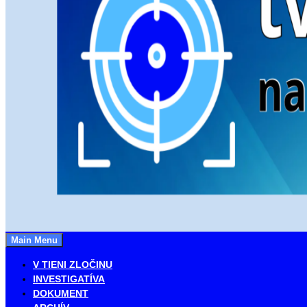
Main Menu
NAJLEPŠÍ KRIMI BLOG
TVKRIMI
V TIENI ZLOČINU
INVESTIGATÍVA
DOKUMENT