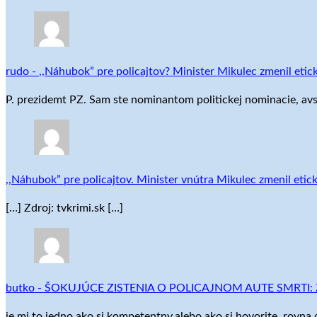
rudo
-
,,Náhubok” pre policajtov? Minister Mikulec zmenil etic
P. prezidemt PZ. Sam ste nominantom politickej nominacie, av
,,Náhubok” pre policajtov. Minister vnútra Mikulec zmenil etic
[…] Zdroj: tvkrimi.sk […]
butko
-
ŠOKUJÚCE ZISTENIA O POLICAJNOM AUTE SMRTI: Zomr
je mi to jedno ako si kompetentny,alebo ako si hovorite .rovn