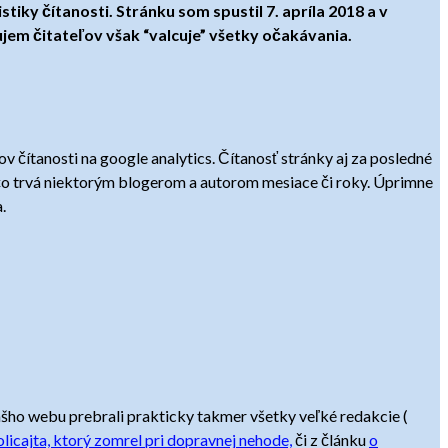
tiky čítanosti. Stránku som spustil 7. apríla 2018 a v
em čitateľov však “valcuje” všetky očakávania.
čítanosti na google analytics. Čítanosť stránky aj za posledné
čo trvá niektorým blogerom a autorom mesiace či roky. Úprimne
.
nášho webu prebrali prakticky takmer všetky veľké redakcie (
olicajta, ktorý zomrel pri dopravnej nehode,
či z článku
o