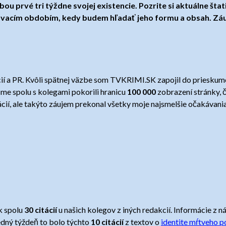
 prvé tri týždne svojej existencie. Pozrite si aktuálne štatis
ovacím obdobím, kedy budem hľadať jeho formu a obsah. Záuj
 a PR. Kvôli spätnej väzbe som TVKRIMI.SK zapojil do prieskumov 
me spolu s kolegami pokorili hranicu
100 000
zobrazení stránky, 
mácií, ale takýto záujem prekonal všetky moje najsmelšie očakávania
sk spolu
30 citácií
u našich kolegov z iných redakcií. Informácie z 
sledný týždeň to bolo týchto
10 citácií
z textov o
identite mŕtveho p