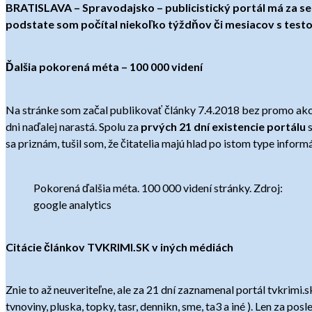
BRATISLAVA – Spravodajsko – publicistický portál má za sebou
podstate som počítal niekoľko týždňov či mesiacov s test
Ďalšia pokorená méta – 100 000 videní
Na stránke som začal publikovať články 7.4.2018 bez promo akcií
dni naďalej narastá. Spolu za
prvých 21 dní existencie portálu
s
sa priznám, tušil som, že čitatelia majú hlad po istom type infor
Pokorená ďalšia méta. 100 000 videní stránky. Zdroj:
google analytics
Citácie článkov TVKRIMI.SK v iných médiách
Znie to až neuveriteľne, ale za 21 dní zaznamenal portál tvkrimi.
tvnoviny, pluska, topky, tasr, dennikn, sme, ta3 a iné ). Len za po