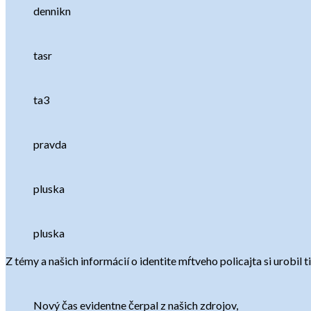
dennikn
tasr
ta3
pravda
pluska
pluska
Z témy a našich informácií o identite mŕtveho policajta si urobil 
Nový čas evidentne čerpal z našich zdrojov,