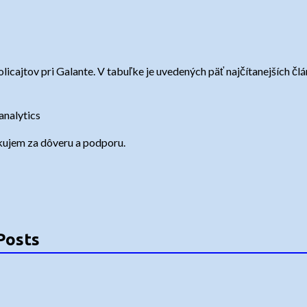
olicajtov pri Galante. V tabuľke je uvedených päť najčítanejších čl
analytics
akujem za dôveru a podporu.
Posts