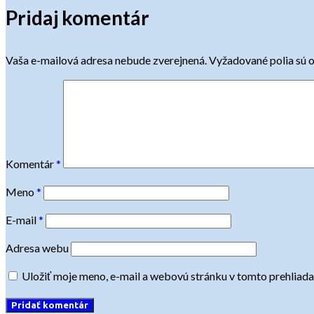
Pridaj komentár
Vaša e-mailová adresa nebude zverejnená.
Vyžadované polia sú 
Komentár
*
Meno
*
E-mail
*
Adresa webu
Uložiť moje meno, e-mail a webovú stránku v tomto prehliad