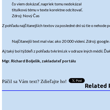
čo viem dokázať, napriek tomu nedokázal
titulkovú tému v texte korektne odcitovať.
Zdroj: Nový Čas
Z pohľadu najčítanejších textov za posledné dni sú tie o nehode p
Najčítanejší text mal viac ako 20 000 videní. Zdroj: google 
Aj taký bol týždeň z pohľadu tvkrimi.sk v odraze iných médií. Ď
Mgr. Richard Bolješik, zakladateľ portálu
Páčil sa Vám text? Zdieľajte ho!
Related 