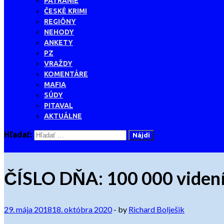
PÁTRANIE
ČESKÉ KRIMI
REGIÓNY
NEHODY
ANKETY
PZ
VRAŽDY
KOMENTÁRE
MAFIA
SÚDY
PITAVAL
AKTUÁLNE
Hľadať:
O nás
ČÍSLO DŇA: 100 000 videní,
29. mája 2018
18. októbra 2020
-
by
Richard Bolješik