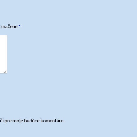
označené
*
ači pre moje budúce komentáre.