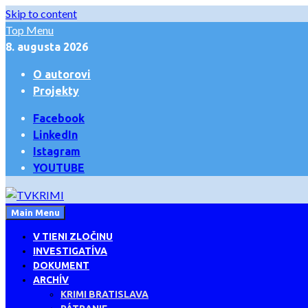
Skip to content
Top Menu
8. augusta 2026
O autorovi
Projekty
Facebook
LinkedIn
Istagram
YOUTUBE
Main Menu
NAJLEPŠÍ KRIMI BLOG
TVKRIMI
V TIENI ZLOČINU
INVESTIGATÍVA
DOKUMENT
ARCHÍV
KRIMI BRATISLAVA