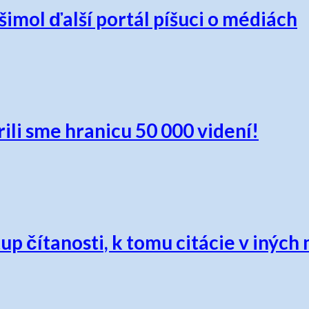
imol ďalší portál píšuci o médiách
i sme hranicu 50 000 videní!
 čítanosti, k tomu citácie v iných